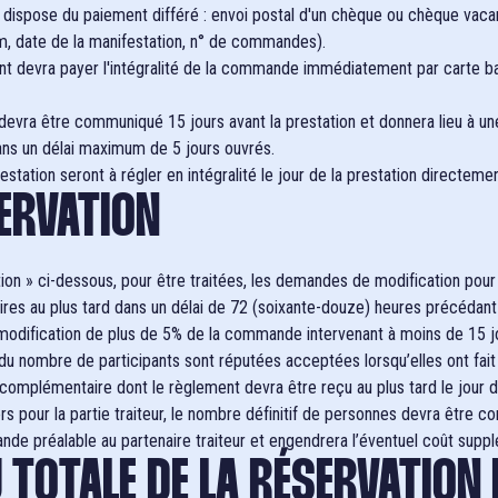
 dispose du paiement différé : envoi postal d'un chèque ou chèque vaca
m, date de la manifestation, n° de commandes).
nt devra payer l'intégralité de la commande immédiatement par carte ba
e devra être communiqué 15 jours avant la prestation et donnera lieu à u
ans un délai maximum de 5 jours ouvrés.
ation seront à régler en intégralité le jour de la prestation directemen
SERVATION
ervation » ci-dessous, pour être traitées, les demandes de modification p
res au plus tard dans un délai de 72 (soixante-douze) heures précédant l’
odification de plus de 5% de la commande intervenant à moins de 15 jou
 du nombre de participants sont réputées acceptées lorsqu’elles ont fait 
complémentaire dont le règlement devra être reçu au plus tard le jour de
iers pour la partie traiteur, le nombre définitif de personnes devra être
ande préalable au partenaire traiteur et engendrera l’éventuel coût supp
 TOTALE DE LA RÉSERVATION 