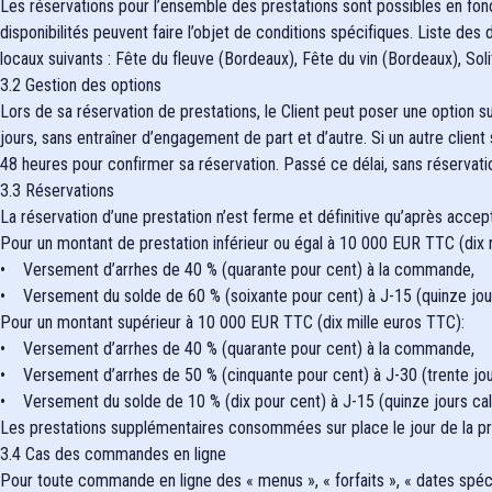
Les réservations pour l’ensemble des prestations sont possibles en fonc
disponibilités peuvent faire l’objet de conditions spécifiques. Liste d
locaux suivants : Fête du fleuve (Bordeaux), Fête du vin (Bordeaux), So
3.2 Gestion des options
Lors de sa réservation de prestations, le Client peut poser une option s
jours, sans entraîner d’engagement de part et d’autre. Si un autre clien
48 heures pour confirmer sa réservation. Passé ce délai, sans réservatio
3.3 Réservations
La réservation d’une prestation n’est ferme et définitive qu’après accep
Pour un montant de prestation inférieur ou égal à 10 000 EUR TTC (dix 
• Versement d’arrhes de 40 % (quarante pour cent) à la commande,
• Versement du solde de 60 % (soixante pour cent) à J-15 (quinze jours 
Pour un montant supérieur à 10 000 EUR TTC (dix mille euros TTC):
• Versement d’arrhes de 40 % (quarante pour cent) à la commande,
• Versement d’arrhes de 50 % (cinquante pour cent) à J-30 (trente jours
• Versement du solde de 10 % (dix pour cent) à J-15 (quinze jours calen
Les prestations supplémentaires consommées sur place le jour de la prest
3.4 Cas des commandes en ligne
Pour toute commande en ligne des « menus », « forfaits », « dates spécia