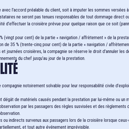
e avec l'accord préalable du client, soit à imputer les sommes versées à
ataires ne seront pas tenues responsables de tout dommage direct ou in
é d’effectuer la croisière prévue pour quelque raison que ce soit (panne 
 (vingt pour cent) de la partie « navigation / affrètement » de la presta
on de 35 % (trente-cinq pour cent) de la partie « navigation / affrètement
 et journées croisières, la compagnie se réserve le droit d'annuler les dé
nements du chef jusqu’au jour de la prestation.
LITÉ
compagnie notoirement solvable pour leur responsabilité civile d’exploi
tout dégât de matériels causés pendant la prestation par lui-même ou u
observation par les passagers des règles susvisées et des règlements d
observation.
 indirects survenus aux passagers lors de la croisière lorsque ceux-ci
artiellement, et tout autre événement imprévisible.