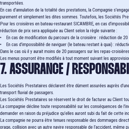
transportées.
En cas d'annulation de la totalité des prestations, la Compagnie s'engag
purement et simplement les dites sommes. Toutefois, les Sociétés Prest
Pour les croisières en bateau-restaurant SICAMBRE, en cas d’impossibilit
réduction de prix sera appliquée au Client selon la règle suivante :
• En cas de modification du parcours de la croisière : réduction de 20 %
• En cas d’impossibilité de naviguer (le bateau restant à quai) : réducti
Dans le cas où il y aurait moins de 20 passagers sur les repas-croisières
Les menus pourront être modifiés à tout moment suivant les approvision
7. ASSURANCE / RESPONSABI
Les Sociétés Prestataires déclarent être dûment assurées auprès d’une 
transport fluvial de passagers.
Les Sociétés Prestataires se réservent le droit de facturer au Client 
La compagnie décline toute responsabilité sur les conséquences de l’in
demander en raison du préjudice qu’elles auront subi du fait de cette in
La compagnie ne pourra être tenues responsable des dommages directs ou
orage, collision avec un autre navire responsable de l’accident, même p