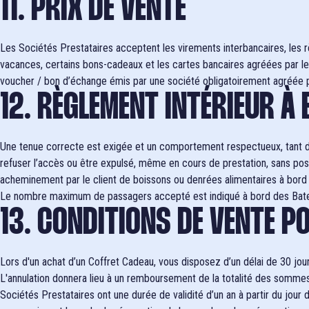
11. PRIX DE VENTE
Les Sociétés Prestataires acceptent les virements interbancaires, les 
vacances, certains bons-cadeaux et les cartes bancaires agréées par le 
voucher / bon d’échange émis par une société obligatoirement agréée p
12. RÈGLEMENT INTÉRIEUR À
Une tenue correcte est exigée et un comportement respectueux, tant des
refuser l’accès ou être expulsé, même en cours de prestation, sans possib
acheminement par le client de boissons ou denrées alimentaires à bord 
Le nombre maximum de passagers accepté est indiqué à bord des Bateau
13. CONDITIONS DE VENTE 
Lors d'un achat d’un Coffret Cadeau, vous disposez d’un délai de 30 jours
L'annulation donnera lieu à un remboursement de la totalité des sommes 
Sociétés Prestataires ont une durée de validité d’un an à partir du jour 