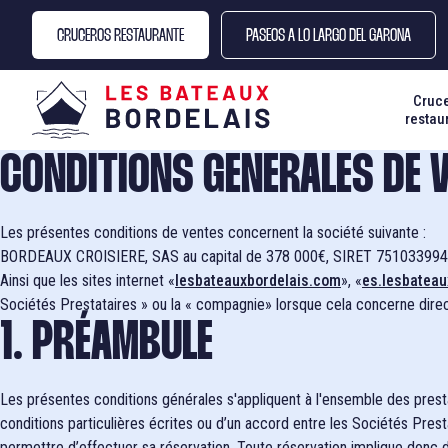
Pasar
Panel de gestión de cookies
al
CRUCEROS RESTAURANTE
PASEOS A LO LARGO DEL GARONA
contenido
principal
Cruc
RE
restau
¿U
CONDITIONS GENERALES DE V
¿U
Les présentes conditions de ventes concernent la société suivante :
BORDEAUX CROISIERE, SAS au capital de 378 000€, SIRET 75103399
¿U
Ainsi que les sites internet «
lesbateauxbordelais.com
», «
es.lesbateau
Sociétés Prestataires » ou la « compagnie» lorsque cela concerne direct
1. PRÉAMBULE
Les présentes conditions générales s'appliquent à l'ensemble des prest
conditions particulières écrites ou d’un accord entre les Sociétés Pres
permettre d’effectuer sa réservation. Toute réservation implique donc de