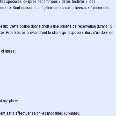
dates spéciales, ci-après dénommées « dates festives », ces
1 décembre. Sont concernées également les dates liées aux évènements
teaux. Cette option donne droit à une priorité de réservation durant 15
és Prestataires préviendront le client qui disposera alors d’un délai de
 ci-après :
t sur place.
ent est à effectuer selon les modalités suivantes.