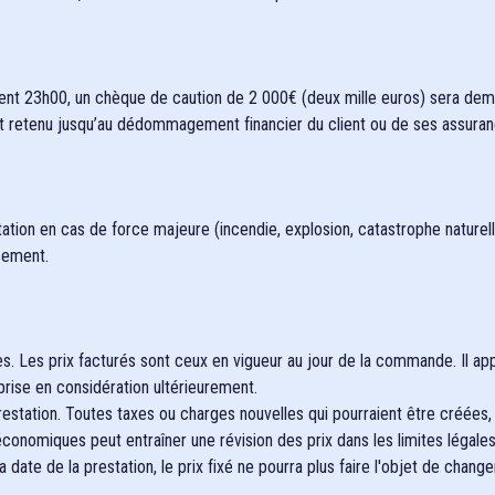
ent 23h00, un chèque de caution de 2 000€ (deux mille euros) sera dema
et retenu jusqu’au dédommagement financier du client ou de ses assuran
tation en cas de force majeure (incendie, explosion, catastrophe naturell
sement.
. Les prix facturés sont ceux en vigueur au jour de la commande. Il appa
prise en considération ultérieurement.
 prestation. Toutes taxes ou charges nouvelles qui pourraient être créées
conomiques peut entraîner une révision des prix dans les limites légales
 date de la prestation, le prix fixé ne pourra plus faire l'objet de chang