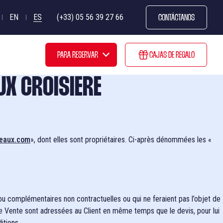
EN
ES
(+33) 05 56 39 27 66
CONTÁCTANOS
PARA RESERVAR
CAJAS DE REGALO
026
UX CROISIERE
Cruceros restaurante
Cruceros con brunch
deaux.com
», dont elles sont propriétaires. Ci-après dénommées les «
Cruceros con aperitivo
Cruceros narrados
ou complémentaires non contractuelles ou qui ne feraient pas l’objet de
de Vente sont adressées au Client en même temps que le devis, pour lui
itions.