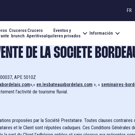
FR
eros
Cruceros
Crucero
Eventos y
Información
SERVAS PRIVADAS O GRUPALES, USTED ES
INFORMACIÓN PRÁCTICA
EVENTOS
INDISPENSABLE
rante
brunch
Aperitivo
alquileres privados
n profesional?
La compañía
COOL CATS BOAT PARTY 2
Nuestros barcos
ENTE DE LA SOCIETE BORDEA
n individuo?
Nuestros compañeros
400037, APE 5010Z
na asociación?
xbordelais.com
»,«
en.lesbateauxbordelais.com
», «
seminaires-bor
Puertos de acceso y embarque
ement l’activité de tourisme fluvial.
ations proposées par la Société Prestataire. Toutes clauses contraires 
tataires et le Client sont réputées caduques. Ces Conditions Générales 
 la part du Client l’adhésion entière et sans réserve aux présentes cond