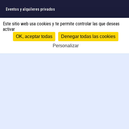
Eventos y alquileres privados
Este sitio web usa cookies y te permite controlar las que deseas
Cajas de regalo
activar
OK, aceptar todas
Denegar todas las cookies
INFORMACIÓN
Personalizar
Acceso, aparcamiento y embarque
Preguntas frecuentes
Solicitar una cotización
Contacto
NUESTROS BARCOS