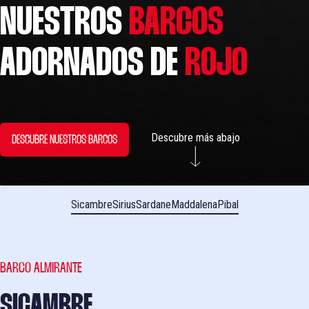
NUESTROS
BARCOS
ADORNADOS DE
ROJO
Descubre más abajo
DESCUBRE NUESTROS BARCOS
Sicambre
Sirius
Sardane
Maddalena
Pibal
BARCO ALMIRANTE
SICAMBRE