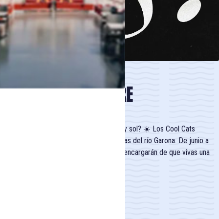
COOL CATS
DJ SET EN SICAMBRE
¿Qué mejor que un barco, buena música y sol? ☀️ Los Cool Cats
regresan al Sicambre para la fiesta a orillas del río Garona. De junio a
agosto, todos los domingos, ¡los DJs se encargarán de que vivas una
noche inolvidable!
PROGRAMA