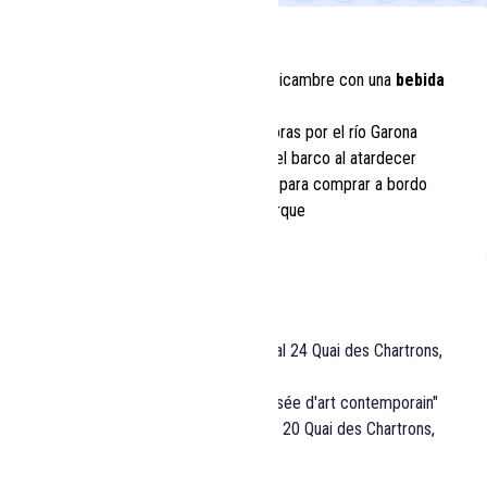
18:00
Embarque en el barco restaurante Sicambre con una
bebida
de cortesía
!
19:00
Salida para un crucero de 3 horas por el río Garona
DJ pinchando en la cubierta del barco al atardecer
Comida y bebidas disponibles para comprar a bordo
22:00
Regreso al muelle y desembarque
INFORMACIÓN PRÁCTICA
Acceso al embarque
Ponton Les Bateaux Bordelais, frente al 24 Quai des Chartrons,
Burdeos
Línea B del tranvía - parada "CAPC Musée d'art contemporain"
Aparcamiento de pago Cité Mondiale - 20 Quai des Chartrons,
Burdeos