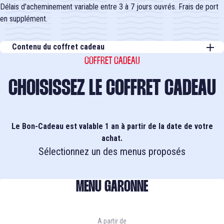
Délais d'acheminement variable entre 3 à 7 jours ouvrés. Frais de port
en supplément.
Contenu du coffret cadeau
EXPÉRIENCES BISTRONOMIQUES
COFFRET CADEAU
CHOISISSEZ LE COFFRET CADEAU
BATEAU RESTAURANT SICAMBRE
Notre bateau-restaurant Sicambre vous accueille pour un déjeuner
Le Bon-Cadeau est valable 1 an à partir de la date de votre
croisière autour d'une cuisine régionale élaborée à bord par notre équipe
achat.
de restauration. Au fil de l'eau et des saveurs, vous découvrirez la ville et
Sélectionnez un des menus proposés
son architecture classée patrimoine mondial UNESCO, des ponts
emblématiques de Bordeaux jusqu’aux zones portuaires avant de faire
demi-tour après le pont d'Aquitaine.
MENU GARONNE
Toutes les tables disposent d'une vue sur l'extérieur - vous
pourez sélectionner un placement fenêtre lors de votre
A partir de