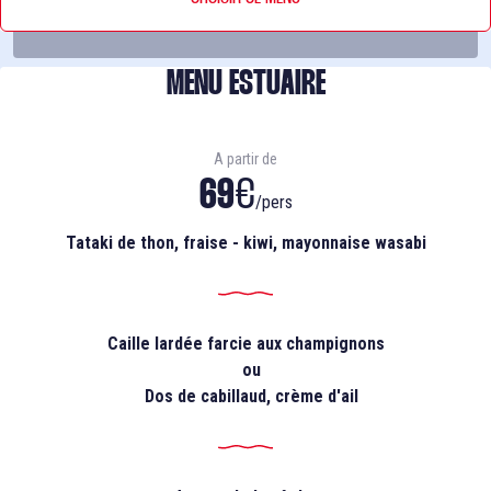
découvrir ci-dessous
Navigation commentée par un guide audio (fr/eng)
Découverte du pont de Pierre, du pont Chaban Delmas,
MENU ESTUAIRE
de la Cité du Vin et du pont d'Aquitaine
14h30
Retour à quai
15h00
Débarquement
A partir de
69
€
/pers
Tataki de thon, fraise - kiwi, mayonnaise wasabi
Caille lardée farcie aux champignons
ou
Dos de cabillaud, crème d'ail